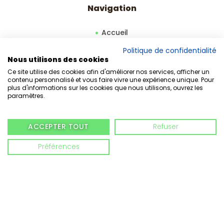
Navigation
Accueil
À propos
Politique de confidentialité
Nous utilisons des cookies
Boutique
Ce site utilise des cookies afin d'améliorer nos services, afficher un
Nos murs végétaux
contenu personnalisé et vous faire vivre une expérience unique. Pour
plus d'informations sur les cookies que nous utilisons, ouvrez les
Contact
paramètres.
ACCEPTER TOUT
Refuser
Mentions légales
Préférences
Mentions légales
Conditions générales de vente
Politique de confidentialité
Refonte par Phare Web